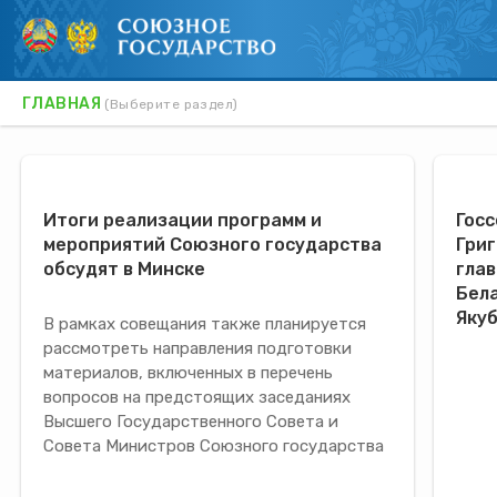
ГЛАВНАЯ
(Выберите раздел)
ОРГАНЫ ВЛАСТИ
ПОСТОЯННЫЙ КОМИТЕТ
Итоги реализации программ и
Гос
СОТРУДНИЧЕСТВО
мероприятий Союзного государства
Григ
обсудят в Минске
глав
ПРОГРАММЫ
Бела
Яку
В рамках совещания также планируется
ПРИЕМ ГРАЖДАН
рассмотреть направления подготовки
ПРАВОВЫЕ АКТЫ
материалов, включенных в перечень
вопросов на предстоящих заседаниях
ЖУРНАЛ СГ
Высшего Государственного Совета и
Совета Министров Союзного государства
РЕЕСТР ТОВАРОВ СГ