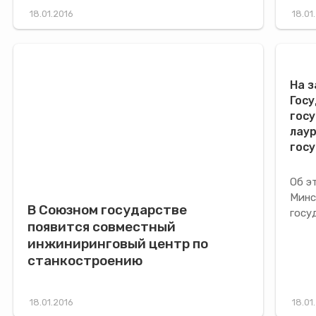
18.01.2016
18.01
На 
Гос
госу
лау
гос
Об э
Минс
В Союзном государстве
госу
появится совместный
инжиниринговый центр по
станкостроению
18.01.2016
18.01