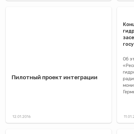
Кон
гид
зас
гос
Об э
«Рес
гидр
Пилотный проект интеграции
ради
мони
Герм
12.01.2016
11.01