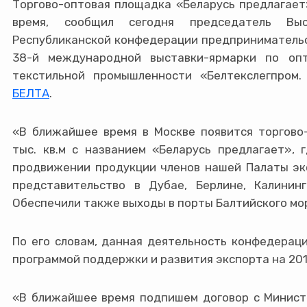
ЕДИНОЕ МИГРАЦИОННОЕ ПРОСТРАНСТВО
Торгово-оптовая площадка «Беларусь предлагает
время, сообщил сегодня председатель Выс
МОЛОДЕЖНАЯ ПОЛИТИКА
Республиканской конфедерации предпринимательс
СОЦИАЛЬНАЯ ПОЛИТИКА
38-й международной выставки-ярмарки по оп
текстильной промышленности «Белтекслегпром.
МЕДИЦИНА
БЕЛТА
.
ЭКОНОМИЧЕСКОЕ СОТРУДНИЧЕСТВО РЕГИОНОВ
«В ближайшее время в Москве появится торгово
ПОДДЕРЖКА СУБЪЕКТОВ МСП
тыс. кв.м с названием «Беларусь предлагает»,
СОЮЗНОЕ ГОСУДАРСТВО В ЦИФРАХ
продвижении продукции членов нашей Палаты экс
представительство в Дубае, Берлине, Калининг
ПРЕМИИ
Обеспечили также выходы в порты Балтийского мор
ПРОГРАММЫ
По его словам, данная деятельность конфедерац
ПРИЕМ ГРАЖДАН
программой поддержки и развития экспорта на 201
ПРАВОВЫЕ АКТЫ
«В ближайшее время подпишем договор с Министе
ЖУРНАЛ СГ