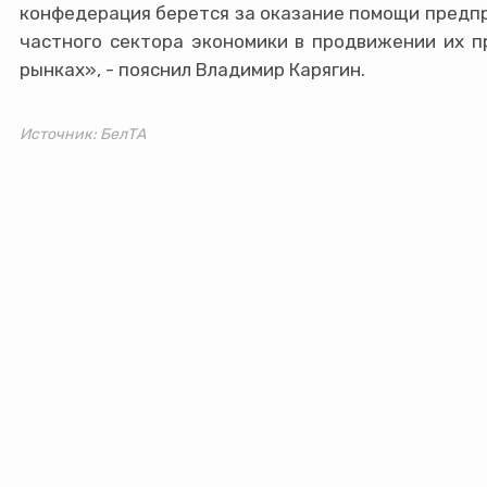
конфедерация берется за оказание помощи предпр
РЕЕСТР ТОВАРОВ СГ
частного сектора экономики в продвижении их п
рынках», - пояснил Владимир Карягин.
КОНТАКТЫ
ЕЩЕ
Источник: БелТА