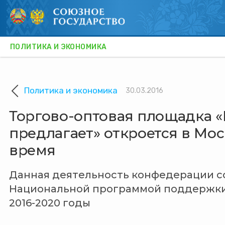
ПОЛИТИКА И ЭКОНОМИКА
ОРГАНЫ ВЛАСТИ
ПОСТОЯННЫЙ КОМИТЕТ
Политика и экономика
30.03.2016
СОТРУДНИЧЕСТВО
Торгово-оптовая площадка «
предлагает» откроется в Мо
ПОЛИТИКА И ЭКОНОМИКА
время
КУЛЬТУРА И ОБЩЕСТВО
НАУКА И ТЕХНИКА
Данная деятельность конфедерации с
Национальной программой поддержки 
ГУМАНИТАРНОЕ ИЗМЕРЕНИЕ
2016-2020 годы
ПРИЕМНАЯ КАМПАНИЯ В ВУЗЫ