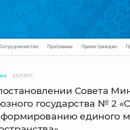
Сотрудничество
Программы
Прием граждан
П
ика
23.01.2017
постановлении Совета Ми
юзного государства № 2 «
 формированию единого 
остранства»