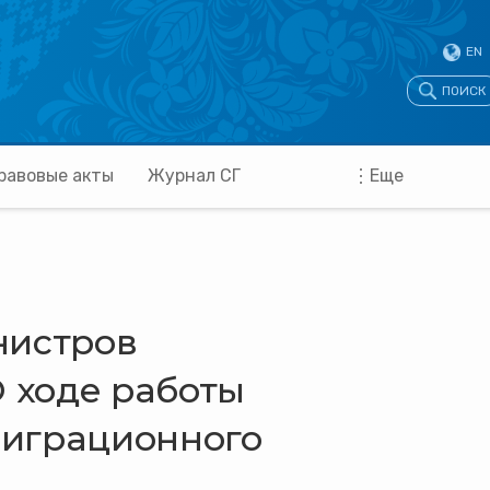
EN
ПОИСК
равовые акты
Журнал СГ
Еще
нистров
О ходе работы
миграционного