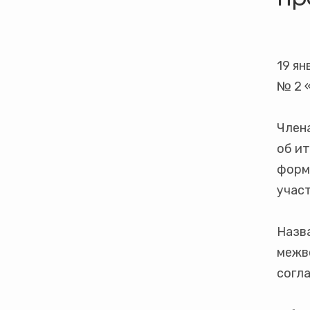
19 ян
№ 2 
Член
об ит
форм
учас
Назв
межв
согл