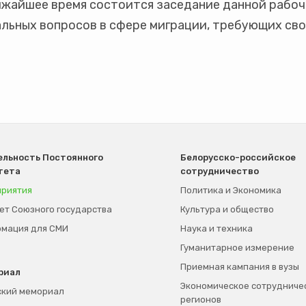
ижайшее время состоится заседание данной рабоч
льных вопросов в сфере миграции, требующих сво
льность Постоянного
Белорусско-российское
тета
сотрудничество
риятия
Политика и Экономика
т Союзного государства
Культура и общество
мация для СМИ
Наука и техника
Гуманитарное измерение
Приемная кампания в вузы
риал
Экономическое сотрудниче
кий мемориал
регионов