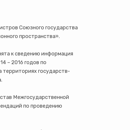
нистров Союзного государства
онного пространства».
нята к сведению информация
4 – 2016 годов по
а территориях государств-
а.
остав Межгосударственной
мендаций по проведению