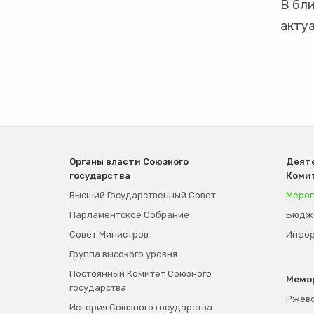
В бл
актуа
Органы власти Союзного
Деяте
государства
Коми
Высший Государственный Совет
Мероп
Парламентское Собрание
Бюдже
Совет Министров
Инфор
Группа высокого уровня
Постоянный Комитет Союзного
Мемо
государства
Ржевс
История Союзного государства