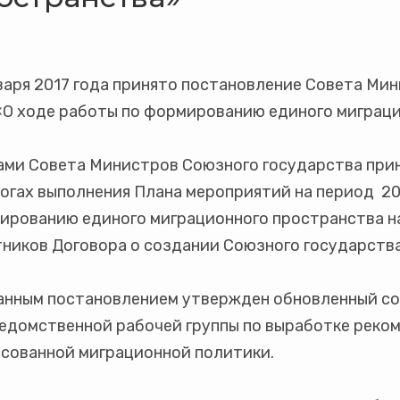
варя 2017 года принято постановление Совета Ми
«О ходе работы по формированию единого миграци
ами Совета Министров Союзного государства при
огах выполнения Плана мероприятий на период 201
ированию единого миграционного пространства н
тников Договора о создании Союзного государств
анным постановлением утвержден обновленный с
едомственной рабочей группы по выработке реко
асованной миграционной политики.