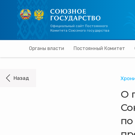
Официальный сайт Постоянного
Комитета Союзного государства
Органы власти
Постоянный Комитет
Хрон
О 
Со
по
пр